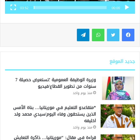
03:52
00:00
واتساب
تيلقرام
جديد الموقع
وزيرة الوظيفة العمومية ؛تستعرض حصيلة 7
سنوات من تطوير القطاع/فيديو
منذ يوم واحد
*متقاعدو التعليم في موريتانيا… بناة الأمس
الذين يستحقون وفاء اليوم/سيدي محمد ولد
اخليفه
منذ يوم واحد
قراءة في مقال: “موريتانيا… ذاكرة التعايش